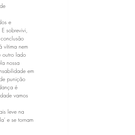
de 
dos e 
E sobrevivi, 
 conclusão 
á vítima nem 
 outro lado 
la nossa 
nsabilidade em 
 de punição 
udança é 
lidade vamos 
is leve na 
a‘ e se tornam 