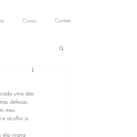
as
Cursos
Contato
o cada uma das 
mas defesas. 
am meu 
) e acolho a 
 ela virava 