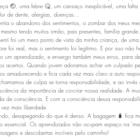
ça 🤕, uma febre 🤒, um cansaço inexplicável, uma falta 
dor de dente, alergias, doenças...
entia o abandono dos sentimentos, o zombar dos meus me
, mesmo tendo muitos irmão, pais presentes, família grande. 
senti foi um mero ponto de vista da minha criança, de uma
e foi real, mas o sentimento foi legítimo. E por isso não h
o um aprendizado, e enxergo também meus erros, para de
tos acertos. Quando jovem adoramos achar um culpado pe
mos amadurecendo e fica cada vez mais claro a auto respo
chamamos de culpa se torna responsabilidade, e ao invés
sciência da importância de co-criar nossa realidade. A m
da de consciência. E com a consciência dessa responsabi
vez mais liberdade. 
uindo, desapegando do que é denso. A bagagem 🧳 fica ma
o essencial. Os aprendizados não ocupam espaço na ‘mal
isagens e descobertas incríveis pelo caminho! 