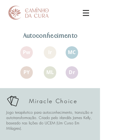
Autoconhecimento
Pw
Ir
MC
PY
ML
Dr
Miracle Choice
Jogo terapêutico para autoconhecimento, transição e
autotransformação. Criado pelo irlandês James Kelly,
baseado nas lições do UCEM (Um Curso Em
Milagres).