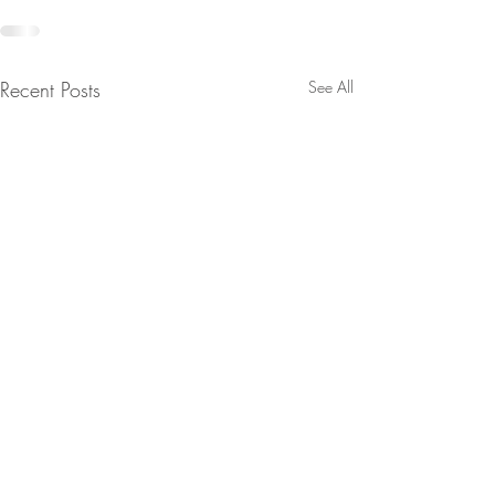
Recent Posts
See All
Experiência hu